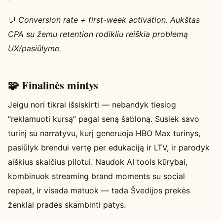
💬
Conversion rate + first-week activation. Aukštas
CPA su žemu retention rodikliu reiškia problemą
UX/pasiūlyme.
🧩 Finalinės mintys
Jeigu nori tikrai išsiskirti — nebandyk tiesiog
“reklamuoti kursą” pagal seną šabloną. Susiek savo
turinį su narratyvu, kurį generuoja HBO Max turinys,
pasiūlyk brendui vertę per edukaciją ir LTV, ir parodyk
aiškius skaičius pilotui. Naudok AI tools kūrybai,
kombinuok streaming brand moments su social
repeat, ir visada matuok — tada Švedijos prekės
ženklai pradės skambinti patys.