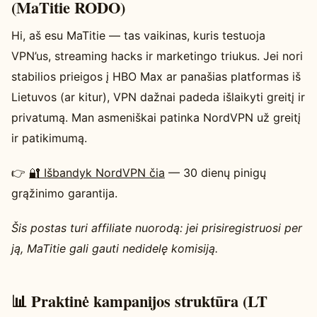
(MaTitie RODO)
Hi, aš esu MaTitie — tas vaikinas, kuris testuoja
VPN’us, streaming hacks ir marketingo triukus. Jei nori
stabilios prieigos į HBO Max ar panašias platformas iš
Lietuvos (ar kitur), VPN dažnai padeda išlaikyti greitį ir
privatumą. Man asmeniškai patinka NordVPN už greitį
ir patikimumą.
👉
🔐 Išbandyk NordVPN čia
— 30 dienų pinigų
grąžinimo garantija.
Šis postas turi affiliate nuorodą: jei prisiregistruosi per
ją, MaTitie gali gauti nedidelę komisiją.
📊 Praktinė kampanijos struktūra (LT