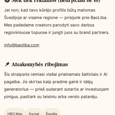
Jei nori, kad tavo kūrėjo profilis būtų matomas
Švedijoje ar visame regione — prisijunk prie BaoLiba.
Mes padedame creators parodyti savo darbus
regioniniuose topuose ir jungti juos su brand partners.
info@baoliba.com
📌 Atsakomybės ribojimas
Šis straipsnis remiasi viešai prieinamais šaltiniais ir AI
pagalba. Jis skirtas kaip pradinė gairė ir idėjų
generatorius — prieš sudarant sutartis ar investuojant
pinigus, pasitark su teisiniu arba verslo patarėju.
HBO Max
Kursai
Švedija