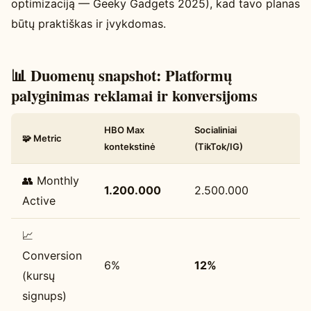
optimizaciją — Geeky Gadgets 2025), kad tavo planas
būtų praktiškas ir įvykdomas.
📊 Duomenų snapshot: Platformų
palyginimas reklamai ir konversijoms
HBO Max
Socialiniai
🧩 Metric
kontekstinė
(TikTok/IG)
👥 Monthly
1.200.000
2.500.000
Active
📈
Conversion
6%
12%
(kursų
signups)