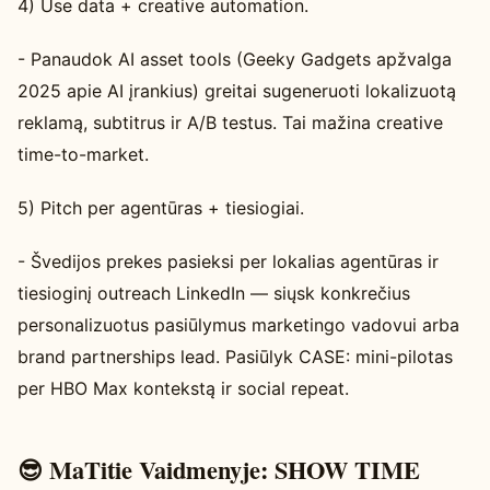
4) Use data + creative automation.
- Panaudok AI asset tools (Geeky Gadgets apžvalga
2025 apie AI įrankius) greitai sugeneruoti lokalizuotą
reklamą, subtitrus ir A/B testus. Tai mažina creative
time-to-market.
5) Pitch per agentūras + tiesiogiai.
- Švedijos prekes pasieksi per lokalias agentūras ir
tiesioginį outreach LinkedIn — siųsk konkrečius
personalizuotus pasiūlymus marketingo vadovui arba
brand partnerships lead. Pasiūlyk CASE: mini-pilotas
per HBO Max kontekstą ir social repeat.
😎 MaTitie Vaidmenyje: SHOW TIME