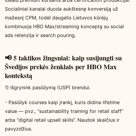
Socialiniai kanalai duoda aukštesnę konversiją už
mažesnį CPM, todėl daugelis Lietuvos kūrėjų
kombinuoja HBO Max/streaming konceptą su social
ads retenzija ir search pouring.
📢 5 taktikos žingsniai: kaip susijungti su
Švedijos prekės ženklais per HBO Max
kontekstą
1) Išgrynink pasiūlymą (USP) brendui.
- Pasiūlyk courses kaip įrankį, kuris didina lifetime
value — pvz., “sustainability training for retail staff”
arba “digital retail upsell skills”. Naudok skaičius ir
pavyzdžius.