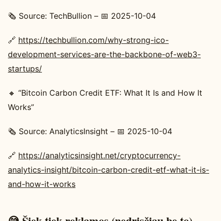
🗞️ Source: TechBullion – 📅 2025-10-04
🔗
https://techbullion.com/why-strong-ico-
development-services-are-the-backbone-of-web3-
startups/
🔸 “Bitcoin Carbon Credit ETF: What It Is and How It
Works”
🗞️ Source: AnalyticsInsight – 📅 2025-10-04
🔗
https://analyticsinsight.net/cryptocurrency-
analytics-insight/bitcoin-carbon-credit-etf-what-it-is-
and-how-it-works
😅 Šiek tiek reklamos (nedrįsčiau be to)