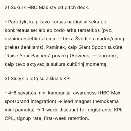
2) Sukurk HBO Max styled pitch deck.
- Parodyk, kaip tavo kursas natūraliai seka po
konkretaus serialo epizodo arba tematikos (pvz.,
dizaino/estetikos tema — tinka Švedijos mados/namų
prekės ženklams). Paminėk, kaip Giant Spoon sukūrė
“Raise Your Banners” poveikį (Adweek) — parodyk,
kaip tavo aktyvacija sukurs kultūrinį momentą.
3) Siūlyk pilotą su aiškiais KPI.
- 4–6 savaitės mini kampanija: awareness (HBO Max
spot/brand integration) → lead magnet (nemokama
mini pamoka) → 1-week discount for registrants. KPI:
CPL, signup rate, first-week retention.