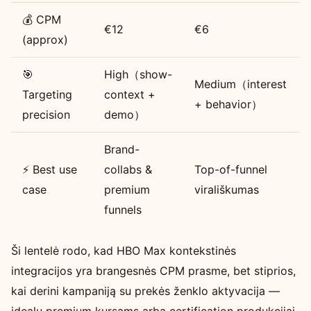
💰 CPM
€12
€6
(approx)
🎯
High（show-
Medium（interest
Targeting
context +
+ behavior）
precision
demo）
Brand-
⚡ Best use
collabs &
Top-of-funnel
case
premium
virališkumas
funnels
Ši lentelė rodo, kad HBO Max kontekstinės
integracijos yra brangesnės CPM prasme, bet stiprios,
kai derini kampaniją su prekės ženklo aktyvacija —
idealu premium kursams arba certification produkcijai.