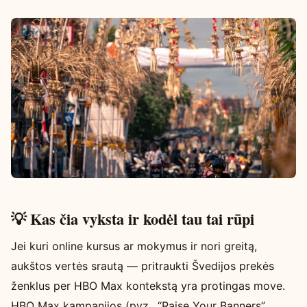
💡 Kas čia vyksta ir kodėl tau tai rūpi
Jei kuri online kursus ar mokymus ir nori greitą,
aukštos vertės srautą — pritraukti Švedijos prekės
ženklus per HBO Max kontekstą yra protingas move.
HBO Max kampanijos (pvz., “Raise Your Banners”