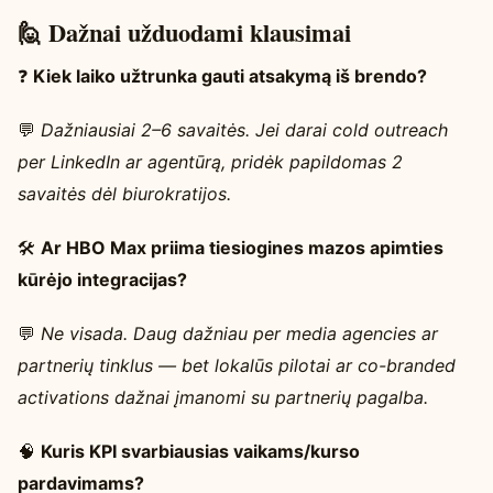
🙋 Dažnai užduodami klausimai
❓
Kiek laiko užtrunka gauti atsakymą iš brendo?
💬
Dažniausiai 2–6 savaitės. Jei darai cold outreach
per LinkedIn ar agentūrą, pridėk papildomas 2
savaitės dėl biurokratijos.
🛠️
Ar HBO Max priima tiesiogines mazos apimties
kūrėjo integracijas?
💬
Ne visada. Daug dažniau per media agencies ar
partnerių tinklus — bet lokalūs pilotai ar co-branded
activations dažnai įmanomi su partnerių pagalba.
🧠
Kuris KPI svarbiausias vaikams/kurso
pardavimams?