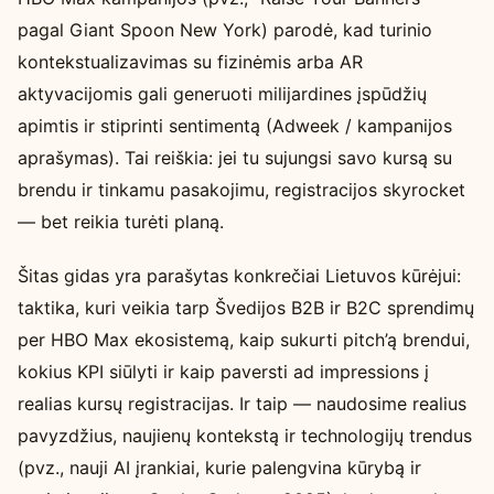
pagal Giant Spoon New York) parodė, kad turinio
kontekstualizavimas su fizinėmis arba AR
aktyvacijomis gali generuoti milijardines įspūdžių
apimtis ir stiprinti sentimentą (Adweek / kampanijos
aprašymas). Tai reiškia: jei tu sujungsi savo kursą su
brendu ir tinkamu pasakojimu, registracijos skyrocket
— bet reikia turėti planą.
Šitas gidas yra parašytas konkrečiai Lietuvos kūrėjui:
taktika, kuri veikia tarp Švedijos B2B ir B2C sprendimų
per HBO Max ekosistemą, kaip sukurti pitch’ą brendui,
kokius KPI siūlyti ir kaip paversti ad impressions į
realias kursų registracijas. Ir taip — naudosime realius
pavyzdžius, naujienų kontekstą ir technologijų trendus
(pvz., nauji AI įrankiai, kurie palengvina kūrybą ir