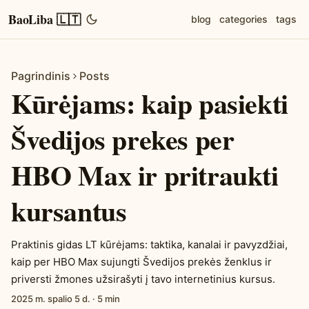
BaoLiba 🇱🇹
blog
categories
tags
Pagrindinis
Posts
Kūrėjams: kaip pasiekti
Švedijos prekes per
HBO Max ir pritraukti
kursantus
Praktinis gidas LT kūrėjams: taktika, kanalai ir pavyzdžiai,
kaip per HBO Max sujungti Švedijos prekės ženklus ir
priversti žmones užsirašyti į tavo internetinius kursus.
2025 m. spalio 5 d.
·
5 min