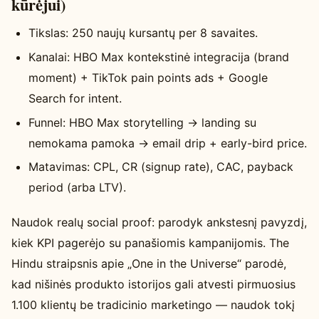
kūrėjui)
Tikslas: 250 naujų kursantų per 8 savaites.
Kanalai: HBO Max kontekstinė integracija (brand
moment) + TikTok pain points ads + Google
Search for intent.
Funnel: HBO Max storytelling → landing su
nemokama pamoka → email drip + early-bird price.
Matavimas: CPL, CR (signup rate), CAC, payback
period (arba LTV).
Naudok realų social proof: parodyk ankstesnį pavyzdį,
kiek KPI pagerėjo su panašiomis kampanijomis. The
Hindu straipsnis apie „One in the Universe“ parodė,
kad nišinės produkto istorijos gali atvesti pirmuosius
1.100 klientų be tradicinio marketingo — naudok tokį