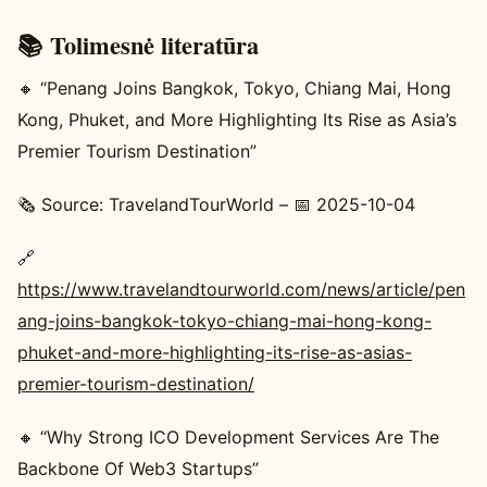
📚 Tolimesnė literatūra
🔸 “Penang Joins Bangkok, Tokyo, Chiang Mai, Hong
Kong, Phuket, and More Highlighting Its Rise as Asia’s
Premier Tourism Destination”
🗞️ Source: TravelandTourWorld – 📅 2025-10-04
🔗
https://www.travelandtourworld.com/news/article/pen
ang-joins-bangkok-tokyo-chiang-mai-hong-kong-
phuket-and-more-highlighting-its-rise-as-asias-
premier-tourism-destination/
🔸 “Why Strong ICO Development Services Are The
Backbone Of Web3 Startups”