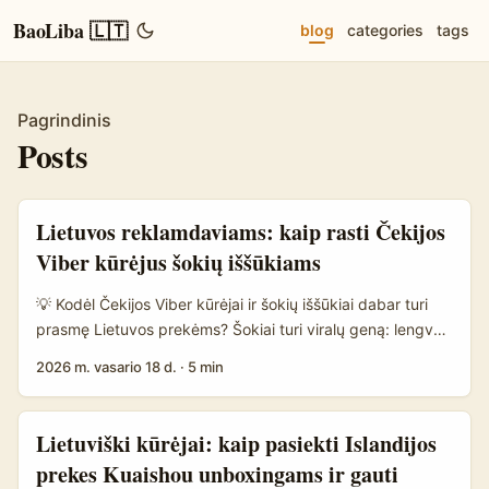
BaoLiba 🇱🇹
blog
categories
tags
Pagrindinis
Posts
Lietuvos reklamdaviams: kaip rasti Čekijos
Viber kūrėjus šokių iššūkiams
💡 Kodėl Čekijos Viber kūrėjai ir šokių iššūkiai dabar turi
prasmę Lietuvos prekėms? Šokiai turi viralų geną: lengva
kopijuoti, lengva lokalizuoti, ir jie sukuria natūralų UGC
2026 m. vasario 18 d.
·
5 min
(user‑generated content). Čekija turi stiprią regioninę
popkultūrą, aktyvius jaunimo kanalus ir Viber – plačiai
naudojamą komunikacijos platformą, kur kanalo formatas
Lietuviški kūrėjai: kaip pasiekti Islandijos
puikiai tinka trumpos video nuorodoms, iššūkiams bei
prekes Kuaishou unboxingams ir gauti
grupiniam dalijimuisi. Jei tavo prekės ženklas nori greito