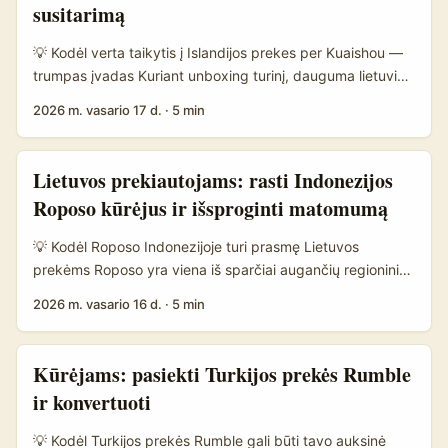
susitarimą
eksperimentinio pasiekiamumo Centrinėje Europoje,
bendradarbiavimas su Čekijos Viber kūrėjais gali būti
💡 Kodėl verta taikytis į Islandijos prekes per Kuaishou —
pigesnis ir autentiškesnis nei įėjimas per didžiulius TikTok
trumpas įvadas Kuriant unboxing turinį, dauguma lietuvių
influencerius. ...
kūrėjų galvoja apie Amazon ar AliExpress. Bet Kuaishou —
2026 m. vasario 17 d.
·
5 min
svarbus žaidėjas Azijos rinkoje, kur unboxing video ir live
pirkimų momentai dar vis dar konvertuoja labai gerai. Jei
tavo tikslas — pasiekti Islandijos prekės ženklus (pvz.,
Lietuvos prekiautojams: rasti Indonezijos
gamintojus, dizainerius ar mažmenines parduotuves),
Roposo kūrėjus ir išsproginti matomumą
Kuaishou gali tapti tarpininku: azijietiška auditorija, greiti
pirkimo sprendimai ir platformos įrankiai, skirti produktų
💡 Kodėl Roposo Indonezijoje turi prasmę Lietuvos
demonstracijai. ...
prekėms Roposo yra viena iš sparčiai augančių regioninių
short‑video platformų Indijoje ir Indonezijai artimuose
2026 m. vasario 16 d.
·
5 min
kraštuose — vietos auditorija vertina autentišką turinį,
mikroįtaką ir greitą rekomendacijų efektą. Jei tavo prekę
domina Azijos diaspora, regioniniai pirkėjai ar tiesiog nori
Kūrėjams: pasiekti Turkijos prekės Rumble
testuoti produktų konceptą už Lietuvos ribų, Roposo
ir konvertuoti
kūrėjai gali suteikti pigų, greitą ir kultūriškai tikrą
exposure. Globalūs žaidėjai ir acceleratoriai (pvz.,
💡 Kodėl Turkijos prekės Rumble gali būti tavo auksinė