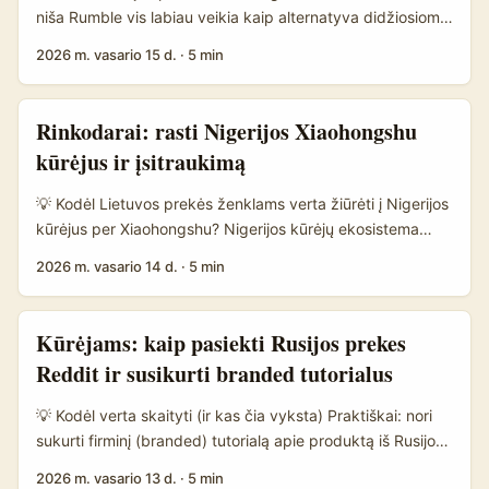
Reference Content minimi startupai ir InfluSense) rodo,
niša Rumble vis labiau veikia kaip alternatyva didžiosioms
kad kūrėjų ekonomika sparčiai profesionalėja —
vaizdo platformoms — mažesnė triukšmo lygis, greitesnis
2026 m. vasario 15 d.
·
5 min
algoritmai, AI įrankiai ir platforminiai sprendimai leidžia
organinis augimas ir auditorijos, kurios nori ilgų, autentinių
rasti emerging kūrėjus anksčiau nei jie tampa brangūs. Tai
formatų. Turkijos prekės (mažos/vidutinės, greito
reiškia: Lietuvos reklamuotojams verta taikytis į „aukštos
vartojimo ir D2C žaidėjai) dabar ieško kanalų, kur galima
Rinkodarai: rasti Nigerijos Xiaohongshu
potencialo“ kūrėjus Indonezijoje, ne tik į dabartines
greitai sukurti kultūrinius momentus ir paversti juos
kūrėjus ir įsitraukimą
žvaigždes. ...
pajamomis — o tai idealu kūrėjams iš Lietuvos, kurie moka
lokalizuoti turinį, kurti pikas ir aiškius CTA. ...
💡 Kodėl Lietuvos prekės ženklams verta žiūrėti į Nigerijos
kūrėjus per Xiaohongshu? Nigerijos kūrėjų ekosistema
auga ir kartu kilstelėja lūkesčius dėl aiškumo, atlygio ir
2026 m. vasario 14 d.
·
5 min
etikos — tai aiškiai iškilo diskusijose The Partnership
Blueprint renginyje, kurį surengė Phenom
Communications. Ten pramonės dalyviai (prekės ženklai,
Kūrėjams: kaip pasiekti Rusijos prekes
agentūros, teisininkai ir žiniasklaida) ragino sukurti tvarų ir
Reddit ir susikurti branded tutorialus
sąžiningą bendradarbiavimo modelį — tai nėra tik „nice-
to-have“, o būtinybė, kai nori ilgalaikio angažuotumo. ...
💡 Kodėl verta skaityti (ir kas čia vyksta) Praktiškai: nori
sukurti firminį (branded) tutorialą apie produktą iš Rusijos,
bet nežinai, kaip prieiti prie to prekės ženklo per Reddit —
2026 m. vasario 13 d.
·
5 min